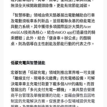
無須全天候開啟鏡頭錄像，更能有效節能減碳。
「智慧移動」領域由倚天酷碁展出電動輔助自行車
及電動滑板車系列新品，並搭載聯永基的綠能電池
與動力系統。其中獲得多項國際設計大獎的Acer
ebii以AI技術為核心，結合ebiiGO app打造最佳的騎
乘體驗；此外，結合「健身車＋辦公桌」的酷騎
桌，則為倡導自主性創能及節能行動的代表之作。
低碳充電
與智慧儲能
宏碁智通「低碳充電」領域則推出業界唯一可支援
「離線支付、現場多元繳費」的充電樁設備，可解
決電車車主充電付款要下載多個APP的痛點。而首
發展出的「多元支付充電一體機」，
兼具整合營運
商平台管理及單機營運的功能，並藉由彈性且因地
制宜的充電解決方案，促進更多小型場域提供充電
服務，為電動車創造更友善的使用環境。