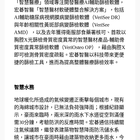
「智慧醫療」領域專注開發醫療AI輔助篩檢軟體，
宏碁智醫「智慧醫材軟硬體整合解決方案」，包括
AI輔助糖尿病視網膜病變篩檢軟體（VeriSee DR）
與年齡相關性黃斑部病變篩檢軟體（VeriSee
AMD），以及去年獲得衛服部食藥署核可、首款以
胸腔X光篩檢骨質密度異常的智慧醫材產品-輔助骨
質密度異常篩檢軟體（VeriOsteo OP），藉由胸腔X
即可檢測骨質密度疏鬆。宏碁智醫以科技帶來更便
捷的篩檢工具，進而為提高整體醫療篩檢效率
。
智慧水務
地球暖化所造成的氣候變遷正衝擊每個城市，現有
的海綿城市設計，已無法負荷強降雨；根據紀錄顯
示，豪雨來臨時，兩米深的雨水下水道從空到滿僅
需30分鐘，考驗防洪的反應時間。宏碁通信持續關
注氣候議題，繼發表建築物智慧降雨防汛儲水系
統，讓城市在豪雨時藉由建築物收納更多雨水，今