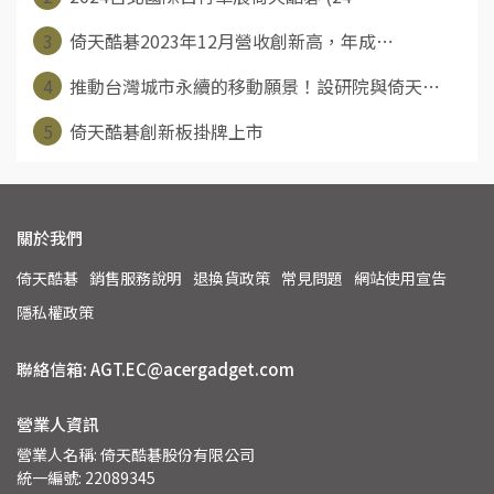
3
倚天酷碁2023年12月營收創新高，年成⋯
4
推動台灣城市永續的移動願景！設研院與倚天⋯
5
倚天酷碁創新板掛牌上市
關於我們
倚天酷碁
銷售服務說明
退換貨政策
常見問題
網站使用宣告
隱私權政策
聯絡信箱: AGT.EC@acergadget.com
營業人資訊
營業人名稱: 倚天酷碁股份有限公司
統一編號: 22089345