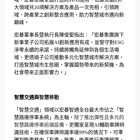
大領域共20項解決方案及產品一次亮相，引領跨
域、跨產業之創新整合應用，助力智慧城市邁向新
巔峰。
宏碁董事長暨執行長陳俊聖指出：「宏碁集團旗下
新事業子公司拓展AI創新應用有成，並堅守對ESG
淨零永續的承諾，持續將觸角延伸到各個生活場
域，更透過子公司推動多元化智慧城市解決方案，
打造智慧城市生態圈，掌握趨勢帶來的新契機，為
社會帶來正面影響力。」
智慧交通與
智慧移動
「智慧交通」領域以宏碁智通全台最大市佔之「智
慧路邊停車系統」為主軸，
除了推出彈性且多元的
智慧路邊停車前端設備，更
獨家呈現AI輔助車牌辨
識技術，在確保車牌辨識率達99%的情況下，可準
確判斷車格內「有車、無車」後再進行車牌辨識，