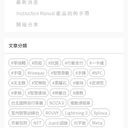
最 新 消 息
Instruction Manual 產 品 說 明 手 冊
開 箱 分 享
文章分類
#零接觸
#防疫
#抗菌
#行動支付
#一卡通
#手環
#linepay
#智慧穿戴
#手鍊
#NFC
#天主教
#梵蒂岡
#黑曜石
#佛珠
#武德宮
#孝親
#智慧佛珠
#伸展台
#佛教
台北國際自行車展
NOZA V
電動滑板車
室內智慧訓練台
ROUVY
Lightning 3
Xplova
衣著包款
NFT
Jcard 這咖
元宇宙
Meta