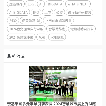
虛擬世界
ESG
AI
BIGDATA
WHATs NEXT
AI BIGDATA
IPO
上市
公發
微移動產研聯盟
2432
倚天酷碁-創
上市前業績發表會
2024台北國際自行車展
智慧微移動
電動輔助自行車
2024智慧城市展
永續
家用儲能
最 新 消 息
宏碁集團多元事業引擎發威 2024智慧城市展上秀AI應