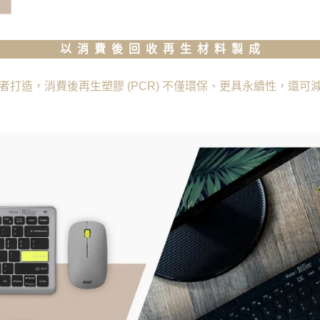
以 消 費 後 回 收 再 生 材 料 製 成
者打造，消費後再生塑膠 (PCR) 不僅環保、更具永續性，還可