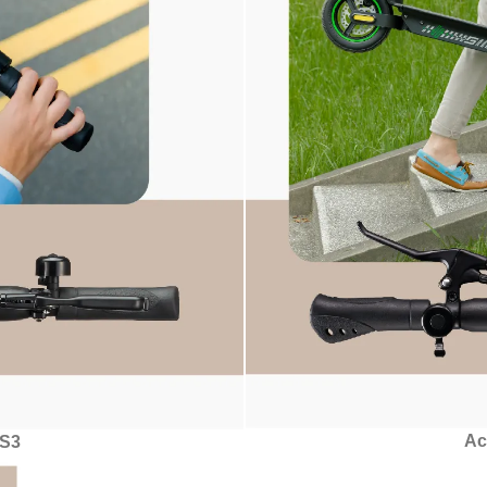
A
ES3