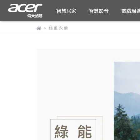
智慧居家
智慧影音
電腦周
綠 能 永 續