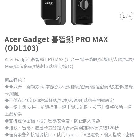
1
/
4
Acer Gadget 碁智鎖 PRO MAX
(ODL103)
Acer Gadget 碁智鎖 PRO MAX (九合一 電子貓眼/掌靜脈/人臉/指紋/
密碼/虛位密碼/悠遊卡/感應卡/鑰匙)
商品特色：
◆◆八合一開鎖方式: 掌靜脈/人臉/指紋/密碼/虛位密碼/悠遊卡/感應
卡/鑰匙
◆可儲存240組人臉/掌靜脉/指紋/密碼/刷感應卡開鎖設定
◆一鍵上鎖 支持，前鎖提供一鍵上鎖功能鍵，按下此鍵將啓動一鍵
上鎖功能
◆支持虛位密碼，提升密碼安全度，防止他人偷窺
◆指紋、密碼、感應卡五分鐘內合計試開錯誤5次凍結120秒
◆備有緊急外接電源接口，使用Type-C 5V通電後，輸入指紋、密碼